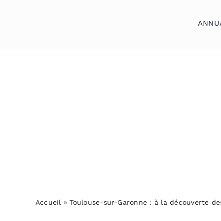
Skip
to
ANNU
content
Accueil
»
Toulouse-sur-Garonne : à la découverte de