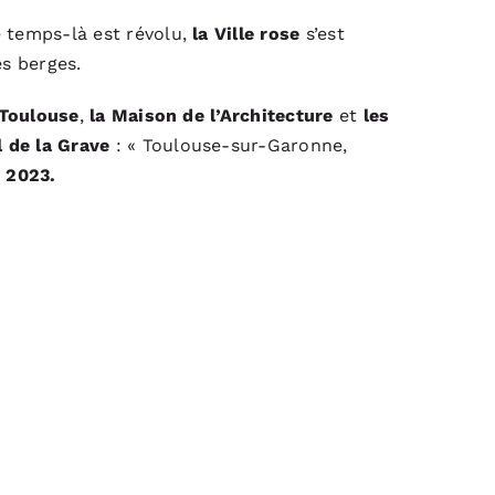
e temps-là est révolu,
la Ville rose
s’est
es berges.
 Toulouse
,
la Maison de l’Architecture
et
les
l de la Grave
: «
Toulouse-sur-Garonne,
r 2023.