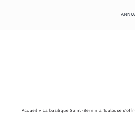
Skip
to
ANNU
content
Accueil
Annuaires
Reportages
Podcasts
Actualités
Accueil
»
La basilique Saint-Sernin à Toulouse s’offre
S’abonner
Contact