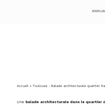
Skip
to
ANNUA
content
Accueil
Annuaires
Reportages
Podcasts
Actualités
Accueil
»
Toulouse : Balade architecturale quartier Ra
S’abonner
Contact
Une
balade architecturale dans le quartier 