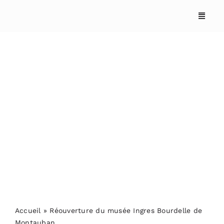
Skip
to
content
Réouverture du musée
Ingres Bourdelle de
Montauban
Accueil
»
Réouverture du musée Ingres Bourdelle de
Montauban