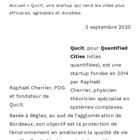
PODCASTS
Accueil
»
Qucit, une startup qui rend les villes plus
efficaces, agréables et durables
ACTUALITÉS
2 septembre 2020
S’ABONNER
Qucit
, pour
Quantified
Cities
(villes
quantifiées), est une
CONTACT
startup fondée en 2014
par Raphaël
Raphaël Cherrier, PDG
Cherrier, physicien
et fondateur de
théoricien spécialisé en
Qucit.
systèmes complexes.
Basée à Bègles, au sud de l’agglomération de
Bordeaux, son objectif est la protection de
l’environnement en améliorant la qualité de vie