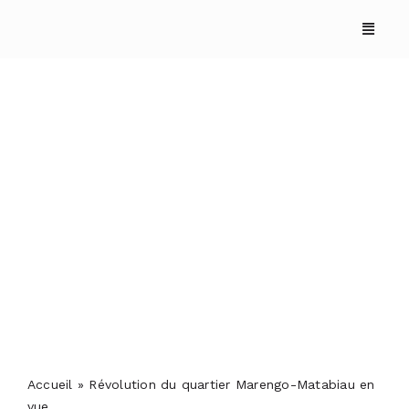
Skip
to
content
Révolution du quartier
Marengo-Matabiau en
vue
ACCUEIL
ANNUAIRES
REPORTAGES
Accueil
»
Révolution du quartier Marengo-Matabiau en
PODCASTS
vue