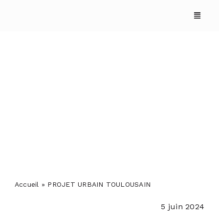
Skip
to
content
PROJET URBAIN
TOULOUSAIN
ACCUEIL
ANNUAIRES
REPORTAGES
Accueil
»
PROJET URBAIN TOULOUSAIN
5 juin 2024
PODCASTS