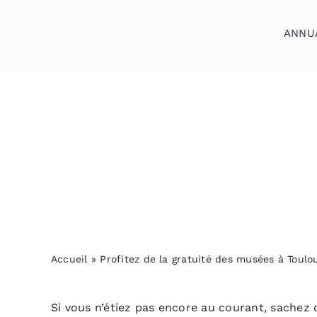
Skip
to
ANNU
content
Accueil
Annuaires
Reportages
Podcasts
Actualités
S’abonner
Accueil
»
Profitez de la gratuité des musées à Toulo
Contact
Si vous n’étiez pas encore au courant, sachez