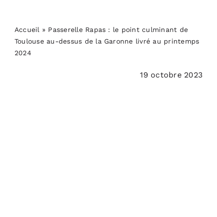
PODCASTS
Accueil
»
Passerelle Rapas : le point culminant de
ACTUALITÉS
Toulouse au-dessus de la Garonne livré au printemps
2024
S’ABONNER
19 octobre 2023
CONTACT