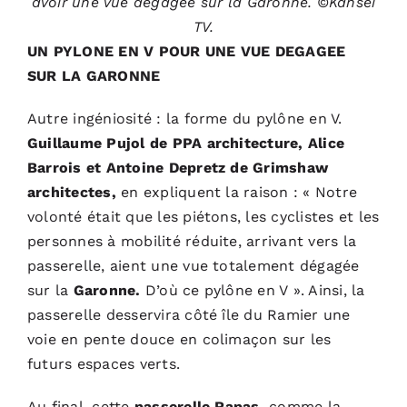
avoir une vue dégagée sur la Garonne. ©Kansei
TV.
UN PYLONE EN V POUR UNE VUE DEGAGEE
SUR LA GARONNE
Autre ingéniosité : la forme du pylône en V.
Guillaume Pujol de PPA architecture, Alice
Barrois et Antoine Depretz de Grimshaw
architectes,
en expliquent la raison : « Notre
volonté était que les piétons, les cyclistes et les
personnes à mobilité réduite, arrivant vers la
passerelle, aient une vue totalement dégagée
sur la
Garonne.
D’où ce pylône en V ». Ainsi, la
passerelle desservira côté île du Ramier une
voie en pente douce en colimaçon sur les
futurs espaces verts.
Au final, cette
passerelle Rapas,
comme la