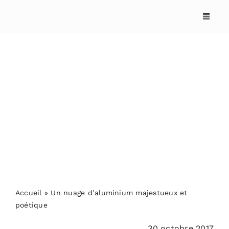
Skip
to
content
Un nuage d’aluminium
majestueux et poétique
ACCUEIL
ANNUAIRES
REPORTAGES
Accueil
»
Un nuage d’aluminium majestueux et
poétique
PODCASTS
30 octobre 2017