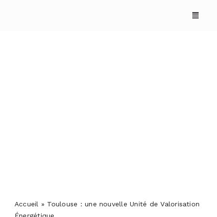
Skip
to
content
Toulouse : une nouvelle
Unité de Valorisation
Énergétique
ACCUEIL
ANNUAIRES
REPORTAGES
Accueil
»
Toulouse : une nouvelle Unité de Valorisation
PODCASTS
Énergétique