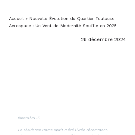
PODCASTS
Accueil
»
Nouvelle Évolution du Quartier Toulouse
ACTUALITÉS
Aérospace : Un Vent de Modernité Souffle en 2025
26 décembre 2024
S’ABONNER
CONTACT
©actu.fr/L.F.
La résidence Home spirit a été livrée récemment.