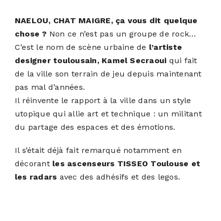
NAELOU, CHAT MAIGRE, ça vous dit quelque
ACTUALITÉS
chose ?
Non ce n’est pas un groupe de rock…
C’est le nom de scène urbaine de
l’artiste
S’ABONNER
designer toulousain, Kamel Secraoui
qui fait
de la ville son terrain de jeu depuis maintenant
pas mal d’années.
CONTACT
Il réinvente le rapport à la ville dans un style
utopique qui allie art et technique : un militant
du partage des espaces et des émotions.
Il s’était déjà fait remarqué notamment en
décorant
les ascenseurs TISSEO Toulouse et
les radars
avec des adhésifs et des legos.