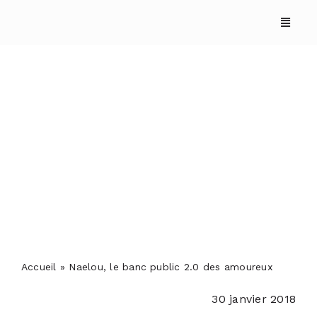
Skip
to
content
Naelou, le banc public
2.0 des amoureux
ACCUEIL
ANNUAIRES
REPORTAGES
Accueil
»
Naelou, le banc public 2.0 des amoureux
30 janvier 2018
PODCASTS