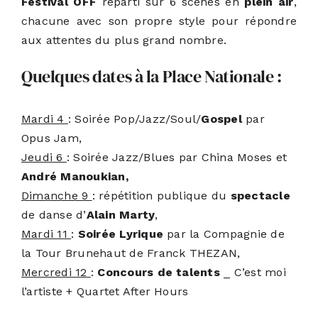
Festival OFF
réparti sur 6 scènes en
plein air
,
chacune avec son propre style pour répondre
aux attentes du plus grand nombre.
Quelques dates à la Place Nationale :
Mardi 4
: Soirée Pop/Jazz/Soul/
Gospel
par
Opus Jam,
Jeudi 6
: Soirée Jazz/Blues par China Moses et
André Manoukian,
D
imanche 9
: répétition publique du
spectacle
de danse d’
Alain Marty
,
Mardi 11
:
Soirée Lyrique
par la Compagnie de
la Tour Brunehaut de Franck THEZAN,
Mercredi 12
:
Concours de talents
_ C’est moi
l’artiste + Quartet After Hours