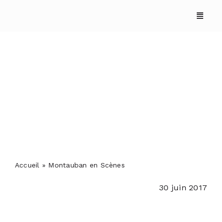
Skip
to
content
Montauban en Scènes
ACCUEIL
ANNUAIRES
Accueil
»
Montauban en Scènes
REPORTAGES
30 juin 2017
PODCASTS