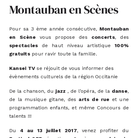
Montauban en Scènes
ACTUALITÉS
Pour sa 3 ème année consécutive,
Montauban
S’ABONNER
en Scène
vous propose des
concerts
, des
spectacles
de haut niveau artistique
100%
gratuits
pour ravir toute la famille.
CONTACT
Kansei TV
se réjouit de vous informer des
évènements culturels de la région Occitanie
De la chanson, du
jazz
, de l’opéra, de la
danse
,
de la musique gitane, des
arts de rue
et une
programmation enfants, et même Concours de
talents !!!
Du
4 au 13 juillet 2017
, venez profiter du