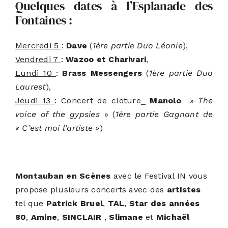
Quelques dates à l’Esplanade des
Fontaines :
Mercredi 5
:
Dave
(
1ère partie Duo Léonie
),
Vendredi 7
:
Wazoo et Charivari
,
Lundi 10
:
Brass Messengers
(
1ère partie Duo
Laurest
),
Jeudi 13
: Concert de cloture_
Manolo
»
The
voice of the gypsies
» (
1ère partie Gagnant de
« C’est moi l’artiste »
)
Montauban en Scènes
avec le Festival IN vous
propose plusieurs concerts avec des
artistes
tel que
Patrick Bruel
,
TAL
,
Star des années
80
,
Amine
,
SINCLAIR
,
Slimane
et
Michaël