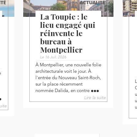
ITÉ
ACTUALITÉ
La Toupie : le
lieu engagé qui
réinvente le
bureau à
Montpellier
Le 16 Juil. 2026
À Montpellier, une nouvelle folie
architecturale voit le jour. À
e
l'entrée du Nouveau Saint-Roch,
sur la place récemment
nommée Dalida, en contre
Lire la suite
uite