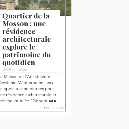
ACTUALITÉ
Quartier de la
Mosson : une
résidence
architecturale
explore le
patrimoine du
quotidien
Le 08 Juil. 2026
La Maison de l'Architecture
Occitanie Méditerranée lance
un appel à candidatures pour
une résidence architecturale et
urbaine intitulée "Géogra
Lire la suite