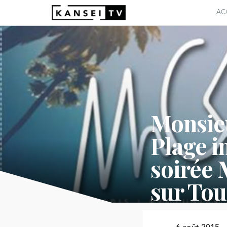
AC
Monsie
Plage i
soirée
sur Tou