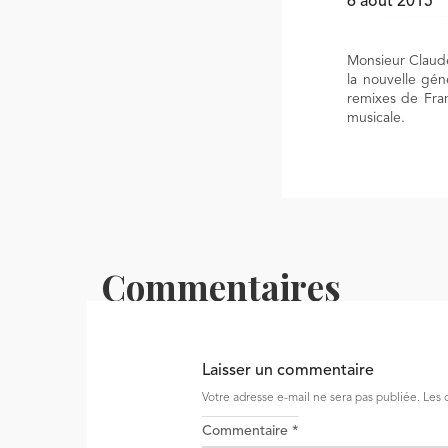
6 août 2015
Monsieur Claude
la nouvelle gén
remixes de Fran
musicale.
Commentaires
Laisser un commentaire
Votre adresse e-mail ne sera pas publiée.
Les 
Commentaire
*