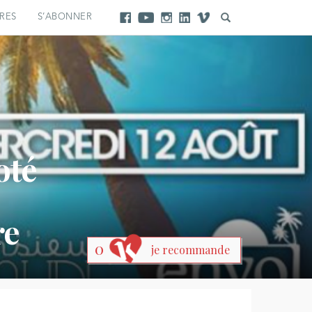
RES
S’ABONNER
oté
re
0
je recommande