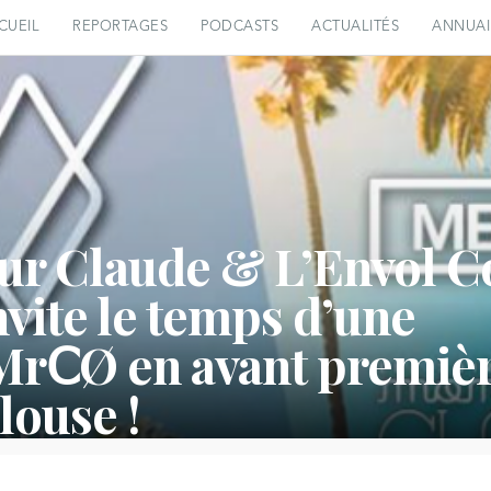
CUEIL
REPORTAGES
PODCASTS
ACTUALITÉS
ANNUAI
ur Claude & L’Envol C
nvite le temps d’une
 MrⅭØ en avant premiè
louse !