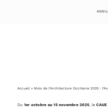
Skip
to
ANNU
content
Accueil
Annuaires
Reportages
Podcasts
Actualités
Accueil
»
Mois de l’Architecture Occitanie 2025 : l’A
S’abonner
Contact
Du
1er octobre au 15 novembre 2025
, le
CAUE 