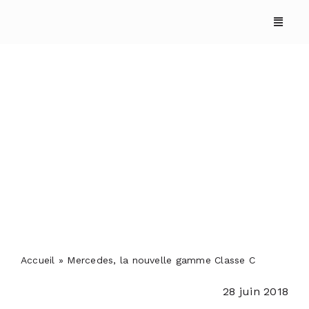
Skip
to
content
Mercedes, la nouvelle
gamme Classe C
ACCUEIL
ANNUAIRES
REPORTAGES
Accueil
»
Mercedes, la nouvelle gamme Classe C
28 juin 2018
PODCASTS