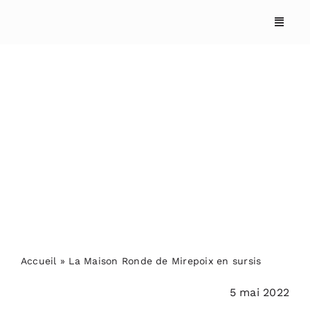
Skip
to
content
La Maison Ronde de
Mirepoix en sursis
Accueil
»
La Maison Ronde de Mirepoix en sursis
5 mai 2022