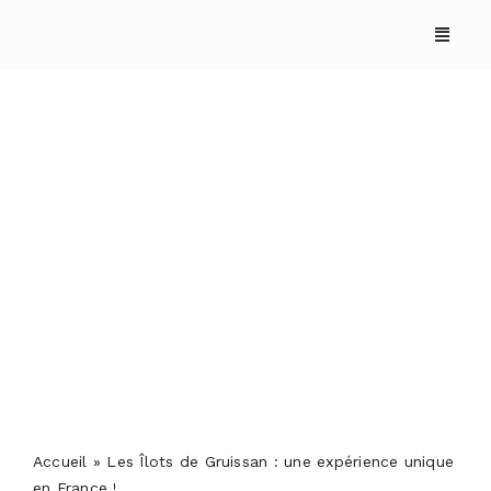
Skip
to
content
Les Îlots de Gruissan :
une expérience unique
en France !
ACCUEIL
ANNUAIRES
REPORTAGES
Accueil
»
Les Îlots de Gruissan : une expérience unique
en France !