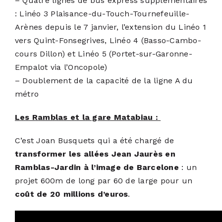
– Quatre lignes de bus express supplémentaires
: Linéo 3 Plaisance-du-Touch-Tournefeuille-
Arènes depuis le 7 janvier, l’extension du Linéo 1
vers Quint-Fonsegrives, Linéo 4 (Basso-Cambo-
cours Dillon) et Linéo 5 (Portet-sur-Garonne-
Empalot via l’Oncopole)
– Doublement de la capacité de la ligne A du
métro
Les Ramblas et la gare Matabiau :
C’est
Joan Busquets
qui a été chargé de
transformer les allées Jean Jaurès en
Ramblas-Jardin à l’image de Barcelone
: un
projet 600m de long par 60 de large pour un
coût de 20 millions d’euros
.