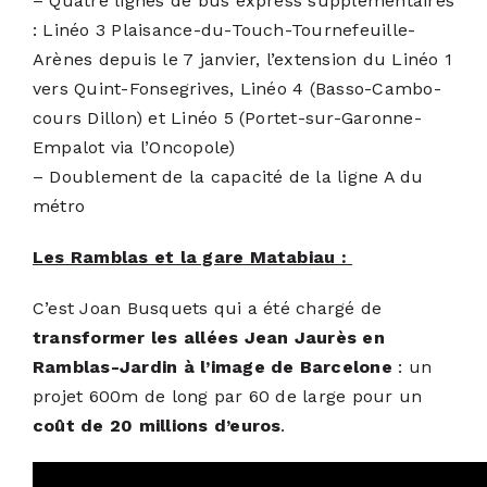
– Quatre lignes de bus express supplémentaires
: Linéo 3 Plaisance-du-Touch-Tournefeuille-
Arènes depuis le 7 janvier, l’extension du Linéo 1
vers Quint-Fonsegrives, Linéo 4 (Basso-Cambo-
cours Dillon) et Linéo 5 (Portet-sur-Garonne-
Empalot via l’Oncopole)
– Doublement de la capacité de la ligne A du
métro
Les Ramblas et la gare Matabiau :
C’est
Joan Busquets
qui a été chargé de
transformer les allées Jean Jaurès en
Ramblas-Jardin à l’image de Barcelone
: un
projet 600m de long par 60 de large pour un
coût de 20 millions d’euros
.