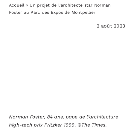
PODCASTS
Accueil
»
Un projet de l’architecte star Norman
Foster au Parc des Expos de Montpellier
ACTUALITÉS
2 août 2023
S’ABONNER
CONTACT
Norman Foster, 84 ans, pape de l’architecture
high-tech prix Pritzker 1999. ©The Times.