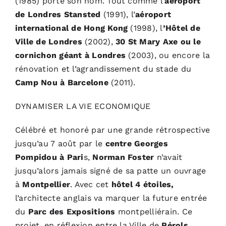
(1985) porte son nom. Tout comme l’
aéroport
de Londres
Stansted
(1991), l’
aéroport
international de Hong Kong
(1998), l
’Hôtel de
Ville de Londres
(2002),
30 St Mary Axe ou le
cornichon géant à Londres
(2003), ou encore la
rénovation et l’agrandissement du stade du
Camp Nou à Barcelone
(2011).
DYNAMISER LA VIE ECONOMIQUE
Célébré et honoré par une grande rétrospective
jusqu’au 7 août par le
centre Georges
Pompidou à Pari
s,
Norman Foster
n’avait
jusqu’alors jamais signé de sa patte un ouvrage
à
Montpellier
. Avec cet
hôtel 4 étoiles,
l’architecte anglais va marquer la future entrée
du
Parc des Expositions
montpelliérain. Ce
projet, en réflexion entre la Ville de
Pérols
,