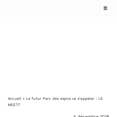
Skip
to
content
Le futur Parc des expos
va s’appeler : LE MEETT
ACCUEIL
ANNUAIRES
REPORTAGES
Accueil
»
Le futur Parc des expos va s’appeler : LE
MEETT
PODCASTS
4 décembre 2018