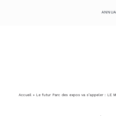
Skip
to
ANNUA
content
Accueil
Annuaires
Reportages
Podcasts
Actualités
S’abonner
Accueil
»
Le futur Parc des expos va s’appeler : LE
Contact