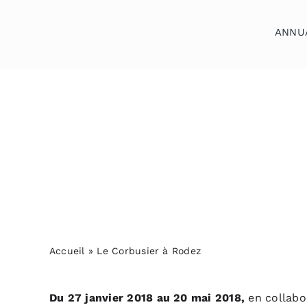
Skip
to
ANNU
content
Accueil
Annuaires
Reportages
Podcasts
Actualités
S’abonner
Accueil
»
Le Corbusier à Rodez
Contact
Du 27 janvier 2018
au 20 mai 2018,
e
n collabo