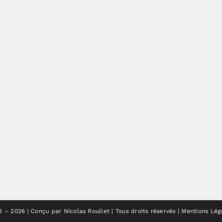
2 – 2026 |
Conçu par Nicolas Roullet
| Tous droits réservés |
Mentions Lég