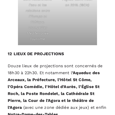
l’eau et les
en 2019. (©CN)
relations entre
l’Europe et
l’Afrique.
Montpellier
Méditerranée
Tourisme.
12 LIEUX DE PROJECTIONS
Douze lieux de projections sont concernés de
18h30 à 22h30. Et notamment
l
’Aqueduc des
Arceaux, la Préfecture, l’Hôtel St Côme,
l’Opéra Comédie, l’Hôtel d’Aurès, l’Église St
Roch, la Poste Rondelet, la Cathédrale St
Pierre, la Cour de l’Agora et le théâtre de
l’Agora
(avec une zone dédiée aux jeux) et enfin
Notre-Dame-des-Tables
.