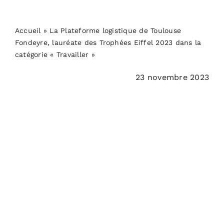
PODCASTS
Accueil
»
La Plateforme logistique de Toulouse
ACTUALITÉS
Fondeyre, lauréate des Trophées Eiffel 2023 dans la
catégorie « Travailler »
S’ABONNER
23 novembre 2023
CONTACT