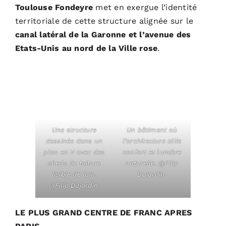
Toulouse Fondeyre
met en exergue l’identité
territoriale de cette structure alignée sur le
canal latéral de la Garonne et l’avenue des
Etats-Unis au nord de la Ville rose
.
Une structure
Un bâtiment où
dessinée dans un
l’architecture allie
plan en V avec des
confort et lumière
sheds de toiture
naturelle.
@Filip
lisible de loin.
Dujardin.
@Filip Dujardin.
LE PLUS GRAND CENTRE DE FRANC APRES