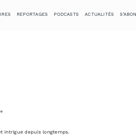
IRES
REPORTAGES
PODCASTS
ACTUALITÉS
S’ABO
se
t intrigue depuis longtemps.