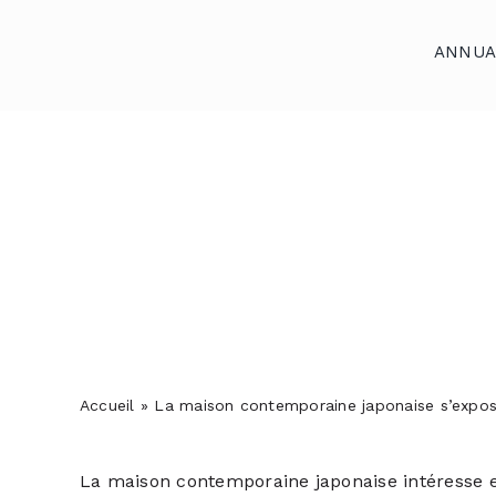
Skip
to
ANNUA
content
Accueil
Annuaires
Reportages
Podcasts
Actualités
S’abonner
Accueil
»
La maison contemporaine japonaise s’expo
Contact
La maison contemporaine japonaise intéresse e