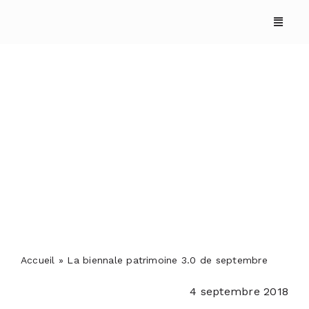
Skip
to
content
La biennale patrimoine
3.0 de septembre
ACCUEIL
ANNUAIRES
REPORTAGES
Accueil
»
La biennale patrimoine 3.0 de septembre
4 septembre 2018
PODCASTS