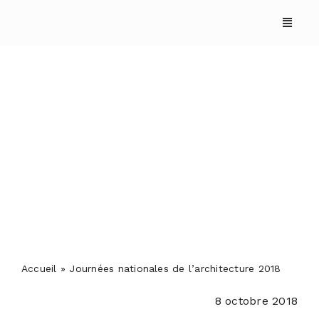
Skip
to
content
Journées nationales de
l’architecture 2018
ACCUEIL
ANNUAIRES
REPORTAGES
Accueil
»
Journées nationales de l’architecture 2018
8 octobre 2018
PODCASTS