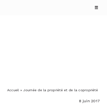
Skip
to
content
Journée de la propriété
et de la copropriété
ACCUEIL
ANNUAIRES
REPORTAGES
Accueil
»
Journée de la propriété et de la copropriété
8 juin 2017
PODCASTS