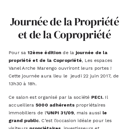
ACTUALITÉS
Journée de la Propriété
et de la Copropriété
S’ABONNER
CONTACT
Pour sa
12ème édition
de la
journée de la
propriété et de la Copropriété
, Les espaces
Vanel Arche Marengo ouvriront leurs portes !
Cette journée aura lieu le jeudi 22 juin 2017, de
13h30 à 18h.
Ce salon est organisé par la société
PECI.
Il
accueillera
5000 adhérents
propriétaires
immobiliers de l
‘
UNPI 31/09
, mais aussi
le
grand public
. C’est l’occasion idéale pour les
visiteurs
propriétaires
, investisseurs et