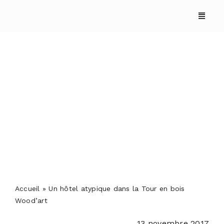
Skip
to
content
Un hôtel atypique dans
la Tour en bois Wood’art
ACCUEIL
ANNUAIRES
REPORTAGES
Accueil
»
Un hôtel atypique dans la Tour en bois
Wood’art
PODCASTS
13 novembre 2017