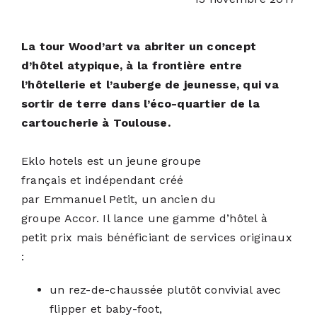
ACTUALITÉS
La tour Wood’art va abriter un concept
d’hôtel atypique, à la frontière entre
S’ABONNER
l’hôtellerie et l’auberge de jeunesse, qui va
sortir de terre dans l’éco-quartier de la
cartoucherie à Toulouse.
CONTACT
Eklo hotels est un jeune groupe
français et indépendant créé
par Emmanuel Petit, un ancien du
groupe Accor. Il lance une gamme d’hôtel à
petit prix mais bénéficiant de services originaux
:
un rez-de-chaussée plutôt convivial avec
flipper et baby-foot,