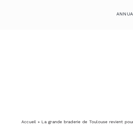
Skip
to
ANNUA
content
Accueil
Annuaires
Reportages
Podcasts
Actualités
S’abonner
Contact
Accueil
»
La grande braderie de Toulouse revient pour