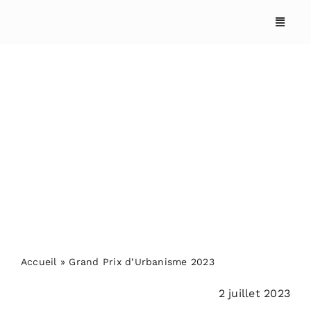
Skip
to
content
Grand Prix d’Urbanisme
2023
ACCUEIL
ANNUAIRES
Accueil
»
Grand Prix d’Urbanisme 2023
REPORTAGES
2 juillet 2023