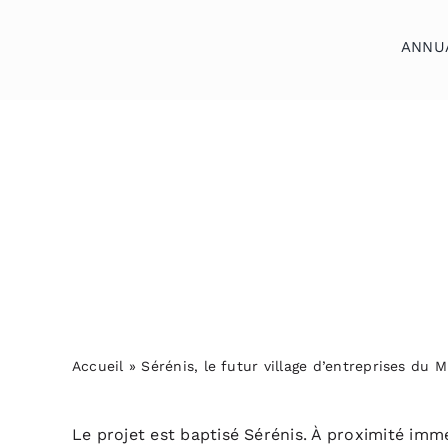
Skip
to
ANNU
content
Accueil
Annuaires
Reportages
Podcasts
Actualités
Accueil
»
Sérénis, le futur village d’entreprises du 
S’abonner
Contact
Le projet est baptisé Sérénis. À proximité immé