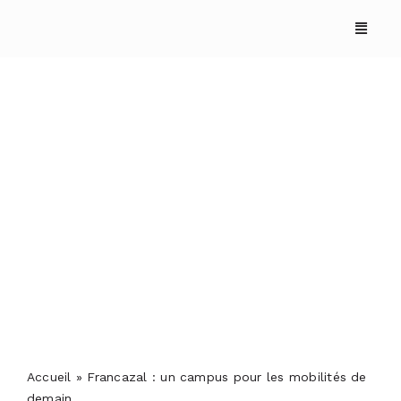
Skip
to
content
Francazal : un campus
pour les mobilités de
demain
ACCUEIL
ANNUAIRES
REPORTAGES
Accueil
»
Francazal : un campus pour les mobilités de
PODCASTS
demain