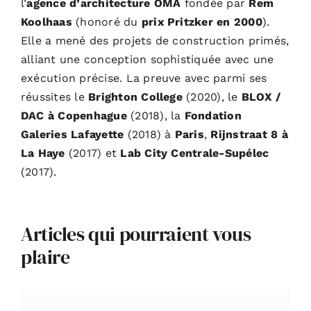
l’
agence d’architecture OMA
fondée par
Rem
Koolhaas
(honoré du
prix Pritzker en 2000
).
Elle a mené des projets de construction primés,
alliant une conception sophistiquée avec une
exécution précise. La preuve avec parmi ses
réussites le
Brighton College
(2020), le
BLOX /
DAC à Copenhague
(2018), la
Fondation
Galeries Lafayette
(2018) à
Paris
,
Rijnstraat 8 à
La Haye
(2017) et
Lab City Centrale-Supélec
(2017).
Articles qui pourraient vous
plaire