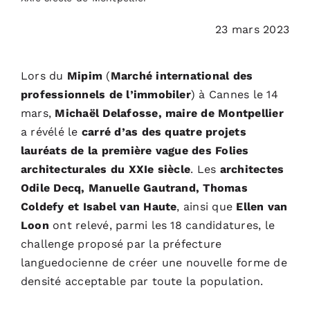
PODCASTS
23 mars 2023
ACTUALITÉS
Lors du
Mipim
(
Marché international des
professionnels de l’immobiler
) à Cannes le 14
S’ABONNER
mars,
Michaël Delafosse, maire de Montpellier
a révélé le
carré d’as des quatre projets
CONTACT
lauréats de la première vague des Folies
architecturales du XXIe siècle
. Les
architectes
Odile Decq, Manuelle Gautrand, Thomas
Coldefy et Isabel van Haute
, ainsi que
Ellen van
Loon
ont relevé, parmi les 18 candidatures, le
challenge proposé par la préfecture
languedocienne de créer une nouvelle forme de
densité acceptable par toute la population.