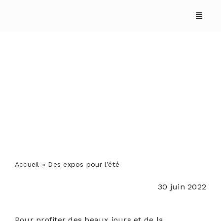
Skip
to
content
Des expos pour l’été
ACCUEIL
ANNUAIRES
Accueil
»
Des expos pour l’été
30 juin 2022
REPORTAGES
Pour profiter des beaux jours et de la