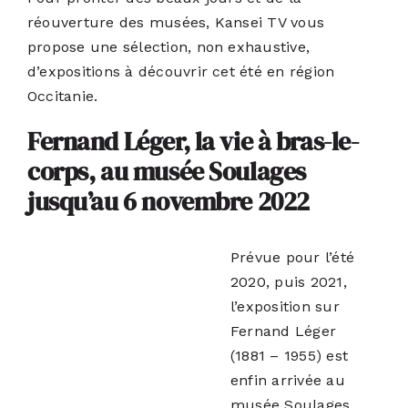
PODCASTS
réouverture des musées, Kansei TV vous
propose une sélection, non exhaustive,
d’expositions à découvrir cet été en région
ACTUALITÉS
Occitanie.
Fernand Léger, la vie à bras-le-
S’ABONNER
corps, au musée Soulages
jusqu’au 6 novembre 2022
CONTACT
Prévue pour l’été
2020, puis 2021,
l’exposition sur
Fernand Léger
(1881 – 1955) est
enfin arrivée au
musée Soulages.