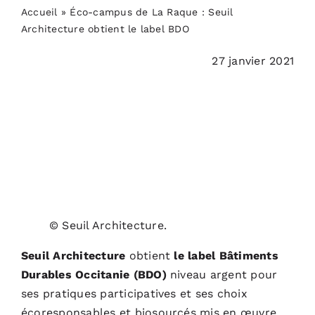
PODCASTS
Accueil
»
Éco-campus de La Raque : Seuil
Architecture obtient le label BDO
ACTUALITÉS
27 janvier 2021
S’ABONNER
CONTACT
© Seuil Architecture.
Seuil Architecture
obtient
le label Bâtiments
Durables Occitanie (BDO)
niveau argent pour
ses pratiques participatives et ses choix
écoresponsables et biosourcés mis en œuvre