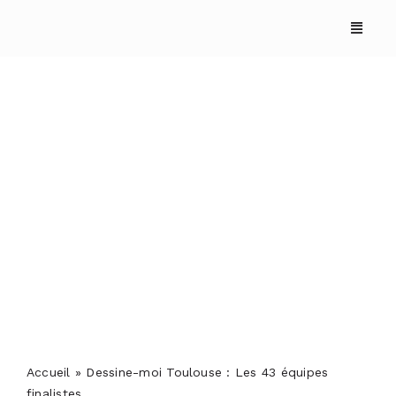
Skip
to
content
Dessine-moi Toulouse :
Les 43 équipes
finalistes
ACCUEIL
ANNUAIRES
REPORTAGES
Accueil
»
Dessine-moi Toulouse : Les 43 équipes
PODCASTS
finalistes