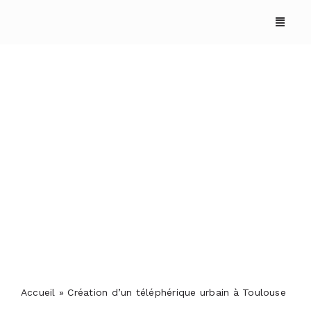
Skip
to
content
Création d’un
téléphérique urbain à
Toulouse
ACCUEIL
ANNUAIRES
REPORTAGES
Accueil
»
Création d’un téléphérique urbain à Toulouse
PODCASTS