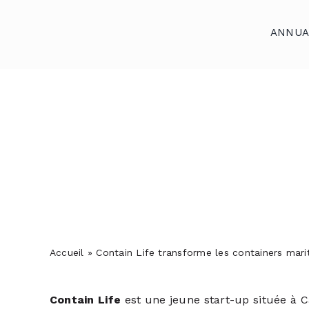
Skip
to
ANNUA
content
Accueil
Annuaires
Reportages
Podcasts
Actualités
S’abonner
Accueil
»
Contain Life transforme les containers mari
Contact
Contain Life
est une jeune start-up située à C