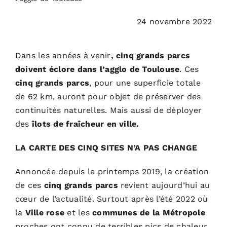
PODCASTS
24 novembre 2022
ACTUALITÉS
Dans les années à venir
, cinq grands parcs
doivent éclore dans l’agglo de Toulouse
. Ces
S’ABONNER
cinq grands parcs
, pour une superficie totale
de 62 km, auront pour objet de préserver des
CONTACT
continuités naturelles. Mais aussi de déployer
des
îlots de fraîcheur en ville.
LA CARTE DES CINQ SITES N’A PAS CHANGE
Annoncée depuis le printemps 2019, la création
de ces
cinq grands parcs
revient aujourd’hui au
cœur de l’actualité. Surtout après l’été 2022 où
la
Ville rose
et les
communes de la Métropole
proches ont connu de terribles pics de chaleur.