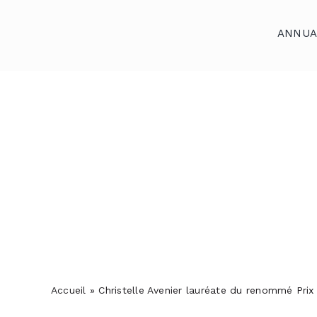
Skip
to
ANNUA
content
Accueil
Annuaires
Reportages
Podcasts
Actualités
S’abonner
Contact
Accueil
»
Christelle Avenier lauréate du renommé Pri