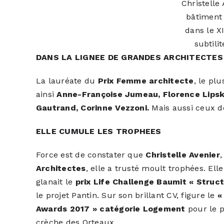
Christelle
bâtiment 
dans le X
subtili
DANS LA LIGNEE DE GRANDES ARCHITECTES
La lauréate du
Prix Femme architecte
, le pl
ainsi
Anne-Françoise Jumeau, Florence Lipsk
Gautrand, Corinne Vezzoni.
Mais aussi ceux 
ELLE CUMULE LES TROPHEES
Force est de constater que
Christelle Avenier
Architectes
, elle a trusté moult trophées. Ell
glanait le
prix Life Challenge Baumit « Struc
le projet Pantin. Sur son brillant CV, figure le
«
Awards 2017 » catégorie Logement
pour le p
crèche des Orteaux.