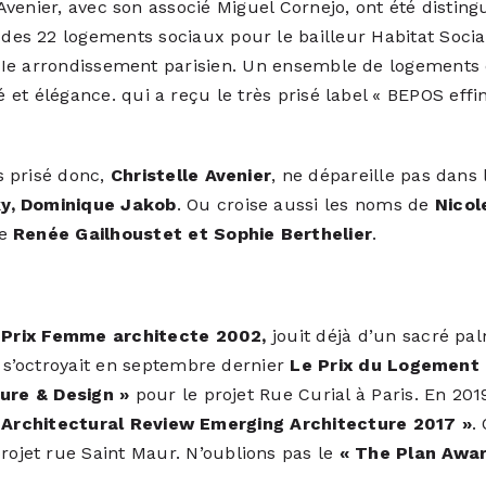
 Avenier, avec son associé Miguel Cornejo, ont été disting
des 22 logements sociaux pour le bailleur Habitat Socia
IIe arrondissement parisien. Un ensemble de logements 
té et élégance. qui a reçu le très prisé label « BEPOS effin
us prisé donc,
Christelle Avenier
, ne dépareille pas dans
y, Dominique Jakob
. Ou croise aussi les noms de
Nicol
de
Renée Gailhoustet et Sophie Berthelier
.
,
Prix Femme architecte 2002,
jouit déjà d’un sacré pa
e s’octroyait en septembre dernier
Le Prix du Logement 
ture & Design »
pour le projet Rue Curial à Paris. En 201
 Architectural Review Emerging Architecture 2017 »
.
rojet rue Saint Maur. N’oublions pas le
« The Plan Awar