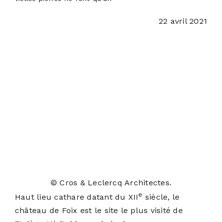
PODCASTS
22 avril 2021
ACTUALITÉS
S’ABONNER
CONTACT
© Cros & Leclercq Architectes.
e
Haut lieu cathare datant du XII
siècle,
le
château de Foix
est le site le plus visité de