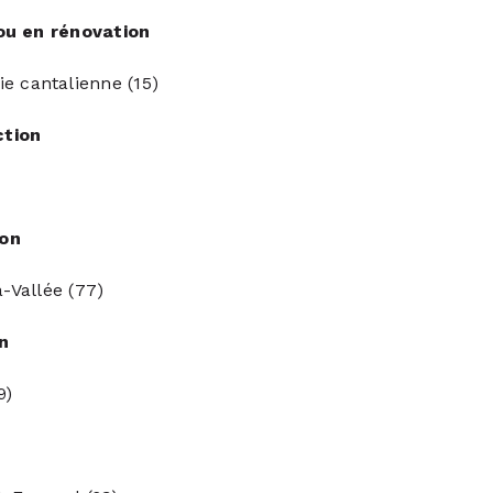
ou en rénovation
 cantalienne (15)
ction
ion
a-Vallée (77)
on
9)