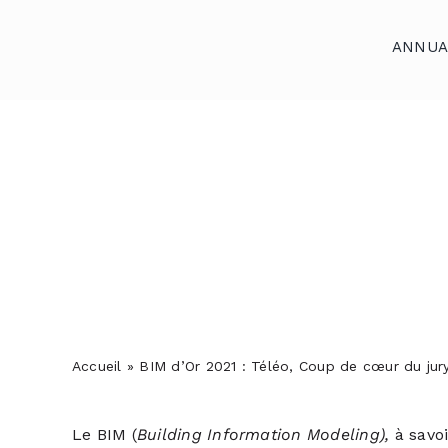
Skip
to
ANNUA
content
Accueil
Annuaires
Reportages
Podcasts
Actualités
Accueil
»
BIM d’Or 2021 : Téléo, Coup de cœur du jur
S’abonner
Contact
Le BIM (
Building Information Modeling),
à savoi