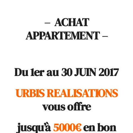
ACTUALITÉS
– ACHAT
APPARTEMENT –
S’ABONNER
CONTACT
Du 1er au 30 JUIN 2017
URBIS REALISATIONS
vous offre
jusqu’à
5000€
en bon