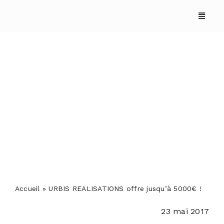
Skip
to
content
URBIS REALISATIONS
offre jusqu’à 5000€ !
ACCUEIL
ANNUAIRES
REPORTAGES
Accueil
»
URBIS REALISATIONS offre jusqu’à 5000€ !
23 mai 2017
PODCASTS