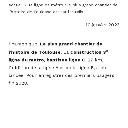
PODCASTS
Accueil
»
3e ligne de métro : le plus grand chantier de
l’histoire de Toulouse est sur les rails
ACTUALITÉS
10 janvier 2023
S’ABONNER
Pharaonique.
Le plus grand chantier de
e
l’histoire de Toulouse.
La
construction 3
ligne du métro, baptisée ligne C
, 27 km,
CONTACT
l’addition de la ligne A et de la ligne B, a été
lancée. Pour enregistrer ces premiers usagers
fin 2028.