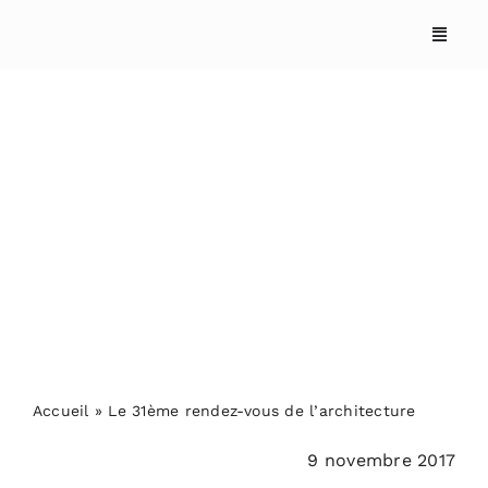
Skip
to
content
Le 31ème rendez-vous
de l’architecture
ACCUEIL
ANNUAIRES
REPORTAGES
Accueil
»
Le 31ème rendez-vous de l’architecture
9 novembre 2017
PODCASTS