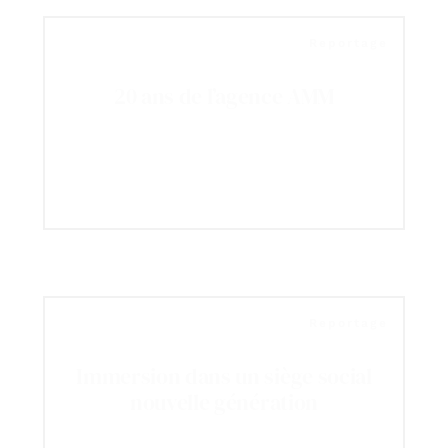
Reportage
20 ans de l’agence AMM
Reportage
Immersion dans un siège social
nouvelle génération